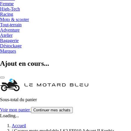
Femme
High-Tech
Racing
Moto & scooter
Tout-terrain
Adventure
Atelier
Bagagerie
Déstockage
Marques
Ajout en cours...
Sous-total du panier
Voir mon panier
Continuer mes achats
Loading...
Accueil
/
Casque moto modulable LS2 FF910 Advant II Sophia