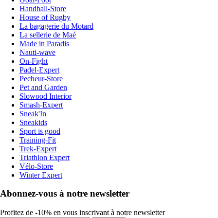
Handball-Store
House of Rugby
La bagagerie du Motard
La sellerie de Maé
Made in Paradis
Nauti-wave
On-Fight
Padel-Expert
Pecheur-Store
Pet and Garden
Slowood Interior
Smash-Expert
Sneak'In
Sneakids
Sport is good
Training-Fit
Trek-Expert
Triathlon Expert
Vélo-Store
Winter Expert
Abonnez-vous à notre newsletter
Profitez de -10% en vous inscrivant à notre newsletter