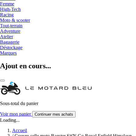
Femme
High-Tech
Racing
Moto & scooter
Tout-terrain
Adventure
Atelier
Bagagerie
Déstockage
Marques
Ajout en cours...
Sous-total du panier
Voir mon panier
Continuer mes achats
Loading...
Accueil
/
Couvre-selle moto Bagster Sit'N Go Royal Enfield Himalayn