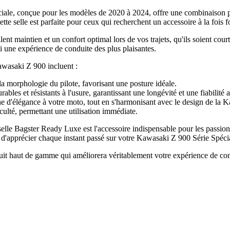
e, conçue pour les modèles de 2020 à 2024, offre une combinaison parf
e selle est parfaite pour ceux qui recherchent un accessoire à la fois f
ent maintien et un confort optimal lors de vos trajets, qu'ils soient cou
si une expérience de conduite des plus plaisantes.
awasaki Z 900 incluent :
la morphologie du pilote, favorisant une posture idéale.
bles et résistants à l'usure, garantissant une longévité et une fiabilité 
he d'élégance à votre moto, tout en s'harmonisant avec le design de la 
ulté, permettant une utilisation immédiate.
selle Bagster Ready Luxe est l'accessoire indispensable pour les passion
a d'apprécier chaque instant passé sur votre Kawasaki Z 900 Série Spéci
oduit haut de gamme qui améliorera véritablement votre expérience de co