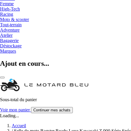
Femme
High-Tech
Racing
Moto & scooter
Tout-terrain
Adventure
Atelier
Bagagerie
Déstockage
Marques
Ajout en cours...
Sous-total du panier
Voir mon panier
Continuer mes achats
Loading...
Accueil
/
Selle de moto Bagster Ready Luxe Kawasaki Z 900 Série Spéc