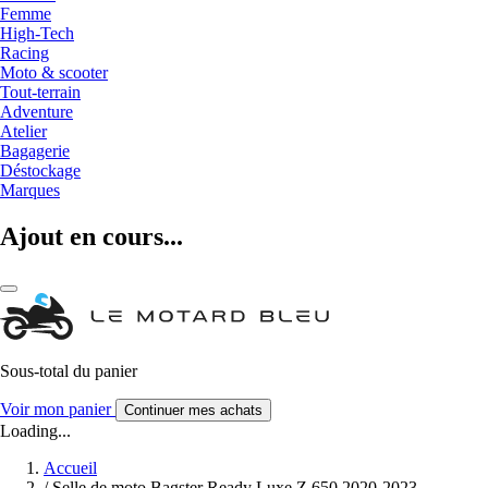
Femme
High-Tech
Racing
Moto & scooter
Tout-terrain
Adventure
Atelier
Bagagerie
Déstockage
Marques
Ajout en cours...
Sous-total du panier
Voir mon panier
Continuer mes achats
Loading...
Accueil
/
Selle de moto Bagster Ready Luxe Z 650 2020-2023