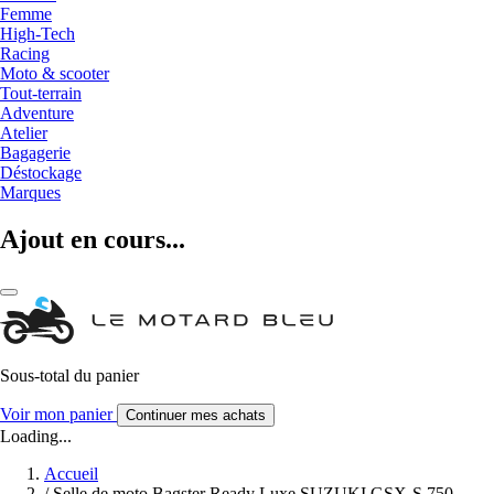
Femme
High-Tech
Racing
Moto & scooter
Tout-terrain
Adventure
Atelier
Bagagerie
Déstockage
Marques
Ajout en cours...
Sous-total du panier
Voir mon panier
Continuer mes achats
Loading...
Accueil
/
Selle de moto Bagster Ready Luxe SUZUKI GSX-S 750 -