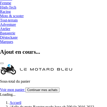
Femme
High-Tech
Racing
Moto & scooter
Tout-terrain
Adventure
Atelier
Bagagerie
Déstockage
Marques
Ajout en cours...
Sous-total du panier
Voir mon panier
Continuer mes achats
Loading...
Accueil
/
Selle de moto Bagster ready luxe cb 500 f/r 2016-2022