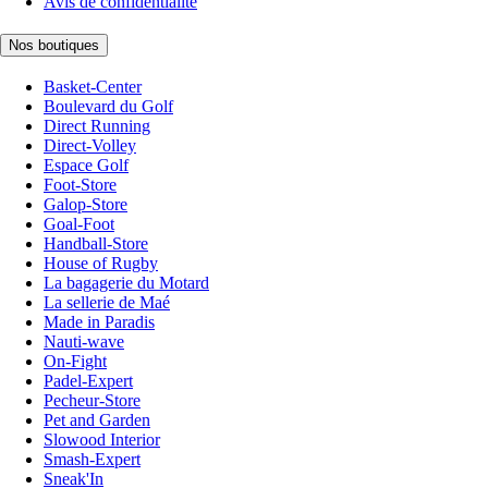
Avis de confidentialité
Nos boutiques
Basket-Center
Boulevard du Golf
Direct Running
Direct-Volley
Espace Golf
Foot-Store
Galop-Store
Goal-Foot
Handball-Store
House of Rugby
La bagagerie du Motard
La sellerie de Maé
Made in Paradis
Nauti-wave
On-Fight
Padel-Expert
Pecheur-Store
Pet and Garden
Slowood Interior
Smash-Expert
Sneak'In