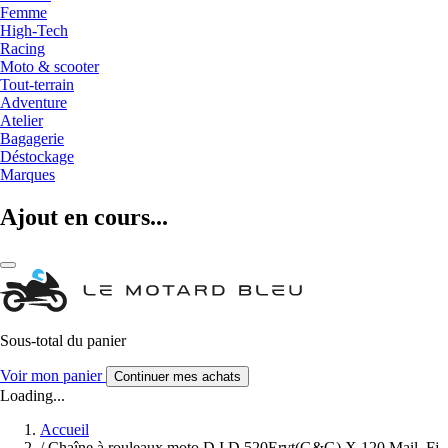
Femme
High-Tech
Racing
Moto & scooter
Tout-terrain
Adventure
Atelier
Bagagerie
Déstockage
Marques
Ajout en cours...
Sous-total du panier
Voir mon panier
Continuer mes achats
Loading...
Accueil
/
Chaîne à rouleaux moto D.I.D 520Ervt(G&G) X 120 Mail. Fj