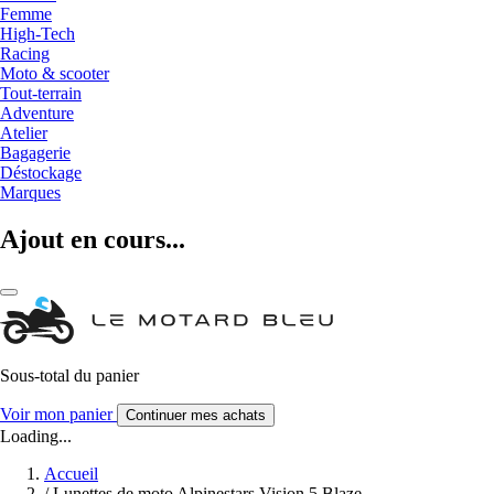
Femme
High-Tech
Racing
Moto & scooter
Tout-terrain
Adventure
Atelier
Bagagerie
Déstockage
Marques
Ajout en cours...
Sous-total du panier
Voir mon panier
Continuer mes achats
Loading...
Accueil
/
Lunettes de moto Alpinestars Vision 5 Blaze