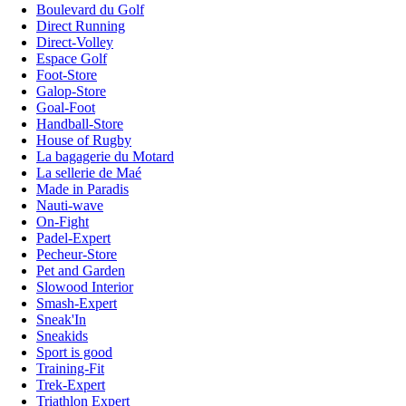
Boulevard du Golf
Direct Running
Direct-Volley
Espace Golf
Foot-Store
Galop-Store
Goal-Foot
Handball-Store
House of Rugby
La bagagerie du Motard
La sellerie de Maé
Made in Paradis
Nauti-wave
On-Fight
Padel-Expert
Pecheur-Store
Pet and Garden
Slowood Interior
Smash-Expert
Sneak'In
Sneakids
Sport is good
Training-Fit
Trek-Expert
Triathlon Expert