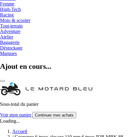
Femme
High-Tech
Racing
Moto & scooter
Tout-terrain
Adventure
Atelier
Bagagerie
Déstockage
Marques
Ajout en cours...
Sous-total du panier
Voir mon panier
Continuer mes achats
Loading...
Accueil
/
Couronne 6 trous alesage 110 mm 6 trous P2R MBK 88