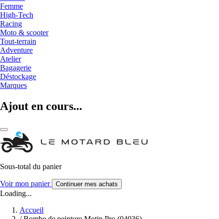
Femme
High-Tech
Racing
Moto & scooter
Tout-terrain
Adventure
Atelier
Bagagerie
Déstockage
Marques
Ajout en cours...
Sous-total du panier
Voir mon panier
Continuer mes achats
Loading...
Accueil
/
Bombe de peinture Motip Pro (04036)