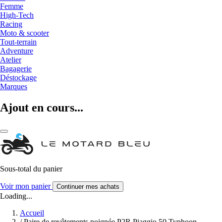
Femme
High-Tech
Racing
Moto & scooter
Tout-terrain
Adventure
Atelier
Bagagerie
Déstockage
Marques
Ajout en cours...
Sous-total du panier
Voir mon panier
Continuer mes achats
Loading...
Accueil
/
Paire de revêtements poignée P2R Piaggio 50 Typhoon