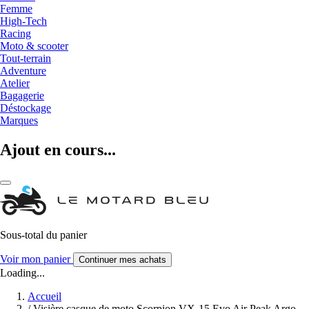
Femme
High-Tech
Racing
Moto & scooter
Tout-terrain
Adventure
Atelier
Bagagerie
Déstockage
Marques
Ajout en cours...
Sous-total du panier
Voir mon panier
Continuer mes achats
Loading...
Accueil
/
Visière casque de moto Scorpion VX-15 Evo Air Peak Argo