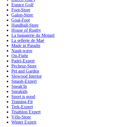
Espace Golf
Foot-Store
Galop-Store
Goal-Foot
Handball-Store
House of Rugby
La bagagerie du Motard
La sellerie de Maé
Made in Paradis
Nauti-wave
On-Fight
Padel-Expert
Pecheur-Store
Pet and Garden
Slowood Interior
Smash-Expert
Sneak'In
Sneakids
Sport is good
Training-Fit
Trek-Expert
Triathlon Expert
Vélo-Store
Winter Expert