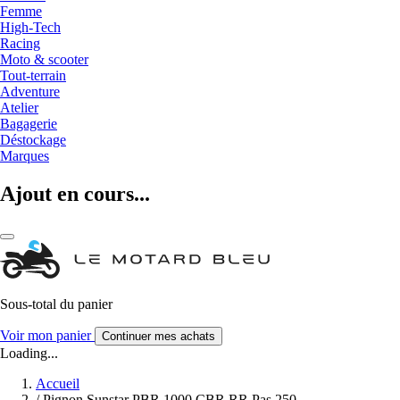
Femme
High-Tech
Racing
Moto & scooter
Tout-terrain
Adventure
Atelier
Bagagerie
Déstockage
Marques
Ajout en cours...
Sous-total du panier
Voir mon panier
Continuer mes achats
Loading...
Accueil
/
Pignon Sunstar PBR 1000 CBR RR Pas 250