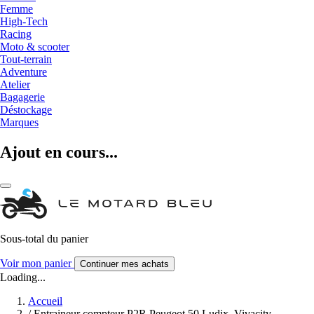
Femme
High-Tech
Racing
Moto & scooter
Tout-terrain
Adventure
Atelier
Bagagerie
Déstockage
Marques
Ajout en cours...
Sous-total du panier
Voir mon panier
Continuer mes achats
Loading...
Accueil
/
Entraineur compteur P2R Peugeot 50 Ludix, Vivacity