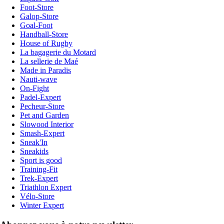
Foot-Store
Galop-Store
Goal-Foot
Handball-Store
House of Rugby
La bagagerie du Motard
La sellerie de Maé
Made in Paradis
Nauti-wave
On-Fight
Padel-Expert
Pecheur-Store
Pet and Garden
Slowood Interior
Smash-Expert
Sneak'In
Sneakids
Sport is good
Training-Fit
Trek-Expert
Triathlon Expert
Vélo-Store
Winter Expert