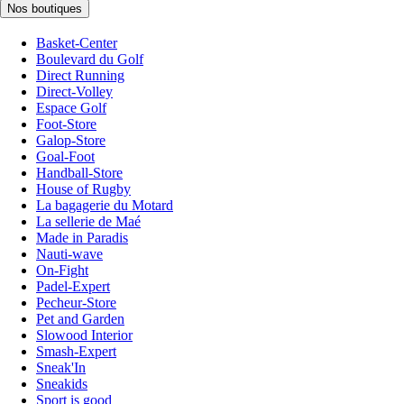
Nos boutiques
Basket-Center
Boulevard du Golf
Direct Running
Direct-Volley
Espace Golf
Foot-Store
Galop-Store
Goal-Foot
Handball-Store
House of Rugby
La bagagerie du Motard
La sellerie de Maé
Made in Paradis
Nauti-wave
On-Fight
Padel-Expert
Pecheur-Store
Pet and Garden
Slowood Interior
Smash-Expert
Sneak'In
Sneakids
Sport is good