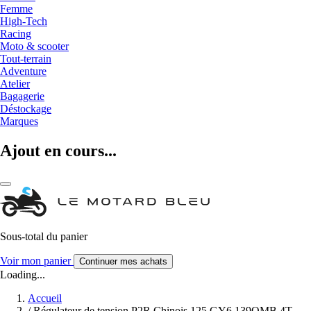
Femme
High-Tech
Racing
Moto & scooter
Tout-terrain
Adventure
Atelier
Bagagerie
Déstockage
Marques
Ajout en cours...
Sous-total du panier
Voir mon panier
Continuer mes achats
Loading...
Accueil
/
Régulateur de tension P2R Chinois 125 GY6 139QMB 4T,