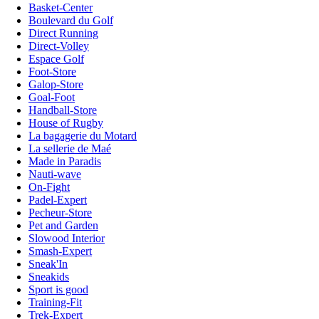
Basket-Center
Boulevard du Golf
Direct Running
Direct-Volley
Espace Golf
Foot-Store
Galop-Store
Goal-Foot
Handball-Store
House of Rugby
La bagagerie du Motard
La sellerie de Maé
Made in Paradis
Nauti-wave
On-Fight
Padel-Expert
Pecheur-Store
Pet and Garden
Slowood Interior
Smash-Expert
Sneak'In
Sneakids
Sport is good
Training-Fit
Trek-Expert