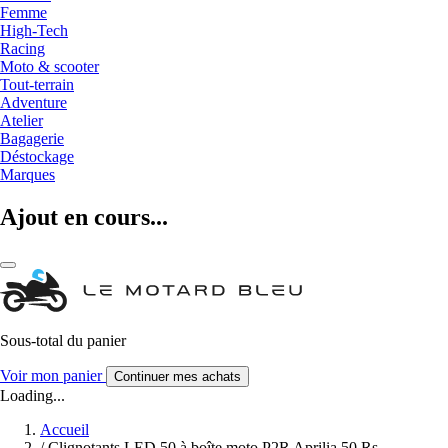
Femme
High-Tech
Racing
Moto & scooter
Tout-terrain
Adventure
Atelier
Bagagerie
Déstockage
Marques
Ajout en cours...
Sous-total du panier
Voir mon panier
Continuer mes achats
Loading...
Accueil
/
Clignotants LED 50 à boîte moto P2R Aprilia 50 Rs