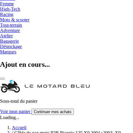
Femme
High-Tech
Racing
Moto & scooter
Tout-terrain
Adventure
Atelier
Bagagerie
Déstockage
Marques
Ajout en cours...
Sous-total du panier
Voir mon panier
Continuer mes achats
Loading...
Accueil
/
Câble de gaz moto P2R Piaggio 125 X9 2001>2003, X9