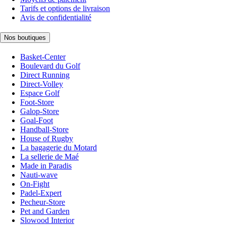
Tarifs et options de livraison
Avis de confidentialité
Nos boutiques
Basket-Center
Boulevard du Golf
Direct Running
Direct-Volley
Espace Golf
Foot-Store
Galop-Store
Goal-Foot
Handball-Store
House of Rugby
La bagagerie du Motard
La sellerie de Maé
Made in Paradis
Nauti-wave
On-Fight
Padel-Expert
Pecheur-Store
Pet and Garden
Slowood Interior