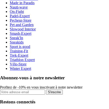
Made in Paradis
Nauti-wave
On-Fight
Padel-Expert
Pecheur-Store
Pet and Garden
Slowood Interior
Smash-Expert
Sneak'In
Sneakids
Sport is good
Training-Fit
Trek-Expert
Triathlon Expert
Vélo-Store
Winter Expert
Abonnez-vous à notre newsletter
Profitez de -10% en vous inscrivant à notre newsletter
S'inscrire
Restons connectés