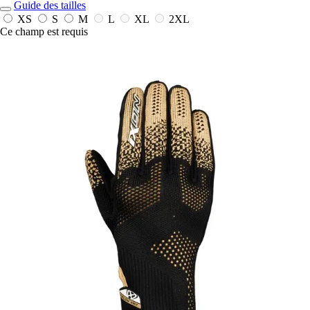
Guide des tailles
XS
S
M
L
XL
2XL
Ce champ est requis