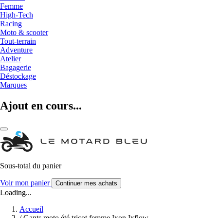
Femme
High-Tech
Racing
Moto & scooter
Tout-terrain
Adventure
Atelier
Bagagerie
Déstockage
Marques
Ajout en cours...
Sous-total du panier
Voir mon panier
Continuer mes achats
Loading...
Accueil
/
Gants moto été tricot femme Ixon Ixflow