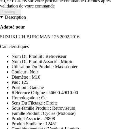
+0,79 €
offerts sur votre prochaine commande
Crédités après
validation de votre commande
Loading...
Description
Adapté pour
SUZUKI UH BURGMAN 125 2002 2016
Caractéristiques
Nom Du Produit : Retroviseur
Nom Du Produit Associé : Miroir
Utilisation Du Produit : Maxiscooter
Couleur : Noir
Diamètre : M10
Pas : 125
Position : Gauche
Référence Origine : 56600-49f10-00
Homologation : Ce
Sens Du Filetage : Droite
Sous-famille Produit : Retroviseurs
Famille Produit : Cycles (Motorise)
Produit Associé : 29808
Produit Similaire : 12451
Conditionnement : (Vendu A L'unite)