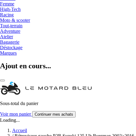
Femme
High-Tech
Racing
Moto & scooter
Tout-terrain
Adventure
Atelier
Bagagerie
Déstockage
Marques
Ajout en cours...
Sous-total du panier
Voir mon panier
Continuer mes achats
Loading...
Accueil
/
Rétroviseur gauche P2R Suzuki 125 Uh Burgman 2002>2016