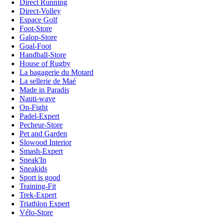
Direct Running
Direct-Volley
Espace Golf
Foot-Store
Galop-Store
Goal-Foot
Handball-Store
House of Rugby
La bagagerie du Motard
La sellerie de Maé
Made in Paradis
Nauti-wave
On-Fight
Padel-Expert
Pecheur-Store
Pet and Garden
Slowood Interior
Smash-Expert
Sneak'In
Sneakids
Sport is good
Training-Fit
Trek-Expert
Triathlon Expert
Vélo-Store