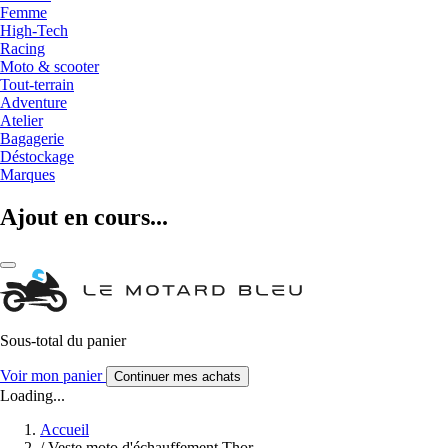
Femme
High-Tech
Racing
Moto & scooter
Tout-terrain
Adventure
Atelier
Bagagerie
Déstockage
Marques
Ajout en cours...
Sous-total du panier
Voir mon panier
Continuer mes achats
Loading...
Accueil
/
Veste moto d'échauffement Thor