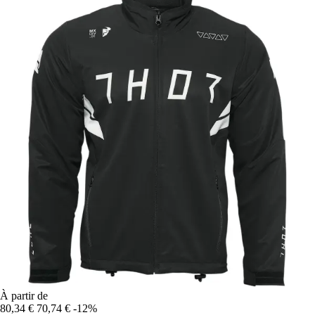
À partir de
80,34 €
70,74 €
-12%