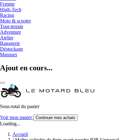
Femme
High-Tech
Racing
Moto & scooter
Tout-terrain
Adventure
Atelier
Bagagerie
Déstockage
Marques
Ajout en cours...
Sous-total du panier
Voir mon panier
Continuer mes achats
Loading...
Accueil
/
Maître-cylindre de frein avant gauche P2R Universel