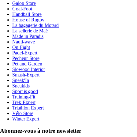
Galop-Store
Goal-Foot
Handball-Store
House of Rugby
La bagagerie du Motard
La sellerie de Maé
Made in Paradis
Nauti-wave
On-Fight
Padel-Expert
Pecheur-Store
Pet and Garden
Slowood Interior
Smash-Expert
Sneak'In
Sneakids
Sport is good
Training-Fit
Trek-Expert
Triathlon Expert
Vélo-Store
Winter Expert
Abonnez-vous à notre newsletter