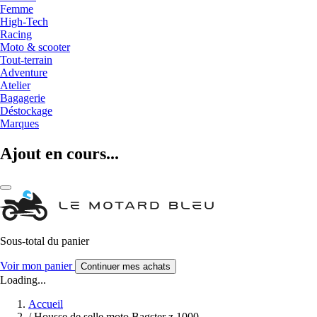
Femme
High-Tech
Racing
Moto & scooter
Tout-terrain
Adventure
Atelier
Bagagerie
Déstockage
Marques
Ajout en cours...
Sous-total du panier
Voir mon panier
Continuer mes achats
Loading...
Accueil
/
Housse de selle moto Bagster z 1000