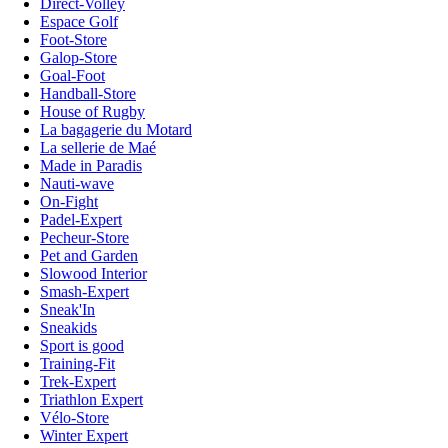
Direct-Volley
Espace Golf
Foot-Store
Galop-Store
Goal-Foot
Handball-Store
House of Rugby
La bagagerie du Motard
La sellerie de Maé
Made in Paradis
Nauti-wave
On-Fight
Padel-Expert
Pecheur-Store
Pet and Garden
Slowood Interior
Smash-Expert
Sneak'In
Sneakids
Sport is good
Training-Fit
Trek-Expert
Triathlon Expert
Vélo-Store
Winter Expert