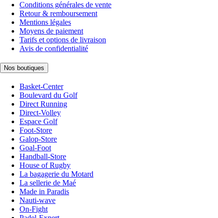
Conditions générales de vente
Retour & remboursement
Mentions légales
Moyens de paiement
Tarifs et options de livraison
Avis de confidentialité
Nos boutiques
Basket-Center
Boulevard du Golf
Direct Running
Direct-Volley
Espace Golf
Foot-Store
Galop-Store
Goal-Foot
Handball-Store
House of Rugby
La bagagerie du Motard
La sellerie de Maé
Made in Paradis
Nauti-wave
On-Fight
Padel-Expert