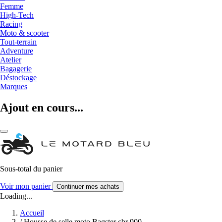
Femme
High-Tech
Racing
Moto & scooter
Tout-terrain
Adventure
Atelier
Bagagerie
Déstockage
Marques
Ajout en cours...
Sous-total du panier
Voir mon panier
Continuer mes achats
Loading...
Accueil
/
Housse de selle moto Bagster cbr 900