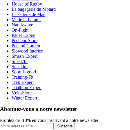
House of Rugby
La bagagerie du Motard
La sellerie de Maé
Made in Paradis
Nauti-wave
On-Fight
Padel-Expert
Pecheur-Store
Pet and Garden
Slowood Interior
Smash-Expert
Sneak'In
Sneakids
Sport is good
Training-Fit
Trek-Expert
Triathlon Expert
Vélo-Store
Winter Expert
Abonnez-vous à notre newsletter
Profitez de -10% en vous inscrivant à notre newsletter
S'inscrire