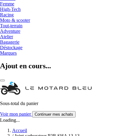
Femme
High-Tech
Racing
Moto & scooter
Tout-terrain
Adventure
Atelier
Bagagerie
Déstockage
Marques
Ajout en cours...
Sous-total du panier
Voir mon panier
Continuer mes achats
Loading...
Accueil
/
Joint carburateur P2R SHA 13-13