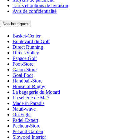
Tarifs et options de livraison
Avis de confidentialité
Nos boutiques
Basket-Center
Boulevard du Golf
Direct Running
Direct-Volley
Espace Golf
Foot-Store
Galop-Store
Goal-Foot
Handball-Store
House of Rugby
La bagagerie du Motard
La sellerie de Maé
Made in Paradis
Nauti-wave
On-Fight
Padel-Expert
Pecheur-Store
Pet and Garden
Slowood Interior