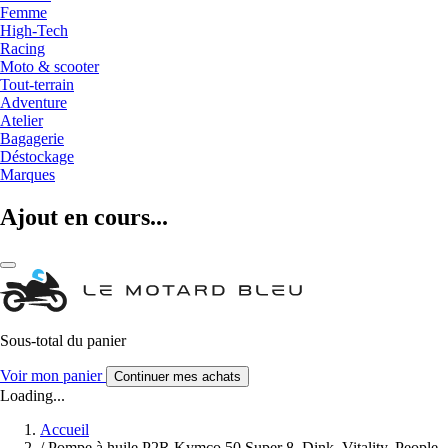
Femme
High-Tech
Racing
Moto & scooter
Tout-terrain
Adventure
Atelier
Bagagerie
Déstockage
Marques
Ajout en cours...
Sous-total du panier
Voir mon panier
Continuer mes achats
Loading...
Accueil
/
Pompe à huile P2R Kymco 50 Super 8, Dink, Vitality, People