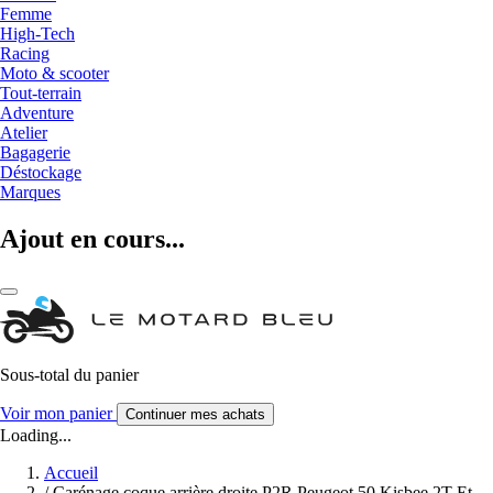
Femme
High-Tech
Racing
Moto & scooter
Tout-terrain
Adventure
Atelier
Bagagerie
Déstockage
Marques
Ajout en cours...
Sous-total du panier
Voir mon panier
Continuer mes achats
Loading...
Accueil
/
Carénage coque arrière droite P2R Peugeot 50 Kisbee 2T Et