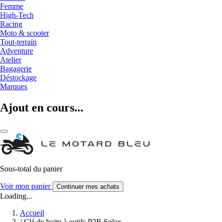
Femme
High-Tech
Racing
Moto & scooter
Tout-terrain
Adventure
Atelier
Bagagerie
Déstockage
Marques
Ajout en cours...
Sous-total du panier
Voir mon panier
Continuer mes achats
Loading...
Accueil
/
Clé de boite à outils P2R Solex