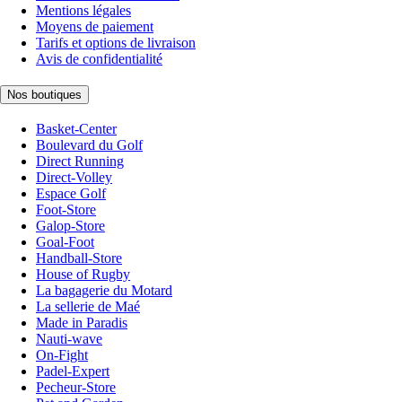
Mentions légales
Moyens de paiement
Tarifs et options de livraison
Avis de confidentialité
Nos boutiques
Basket-Center
Boulevard du Golf
Direct Running
Direct-Volley
Espace Golf
Foot-Store
Galop-Store
Goal-Foot
Handball-Store
House of Rugby
La bagagerie du Motard
La sellerie de Maé
Made in Paradis
Nauti-wave
On-Fight
Padel-Expert
Pecheur-Store