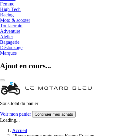
Femme
High-Tech
Racing
Moto & scooter
Tout-terrain
Adventure
Atelier
Bagagerie
Déstockage
Marques
Ajout en cours...
Sous-total du panier
Voir mon panier
Continuer mes achats
Loading...
Accueil
/
Ecran masque moto cross Kenny Evasion