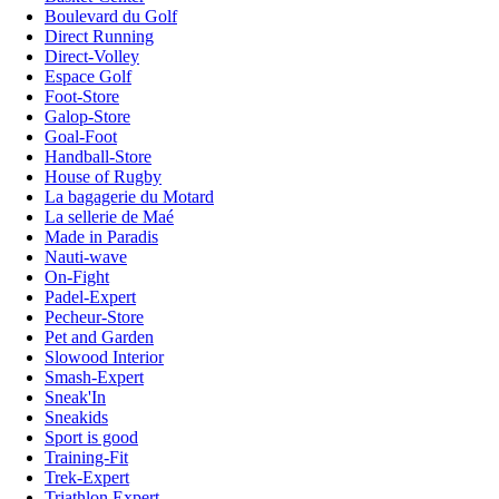
Boulevard du Golf
Direct Running
Direct-Volley
Espace Golf
Foot-Store
Galop-Store
Goal-Foot
Handball-Store
House of Rugby
La bagagerie du Motard
La sellerie de Maé
Made in Paradis
Nauti-wave
On-Fight
Padel-Expert
Pecheur-Store
Pet and Garden
Slowood Interior
Smash-Expert
Sneak'In
Sneakids
Sport is good
Training-Fit
Trek-Expert
Triathlon Expert