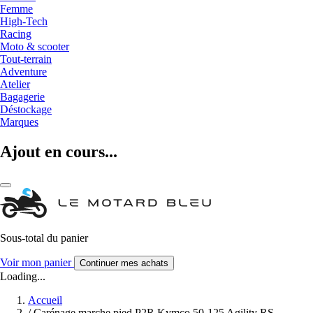
Femme
High-Tech
Racing
Moto & scooter
Tout-terrain
Adventure
Atelier
Bagagerie
Déstockage
Marques
Ajout en cours...
Sous-total du panier
Voir mon panier
Continuer mes achats
Loading...
Accueil
/
Carénage marche pied P2R Kymco 50-125 Agility RS