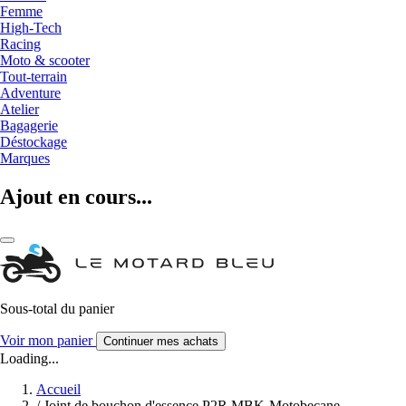
Femme
High-Tech
Racing
Moto & scooter
Tout-terrain
Adventure
Atelier
Bagagerie
Déstockage
Marques
Ajout en cours...
Sous-total du panier
Voir mon panier
Continuer mes achats
Loading...
Accueil
/
Joint de bouchon d'essence P2R MBK-Motobecane