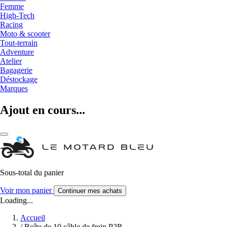
Femme
High-Tech
Racing
Moto & scooter
Tout-terrain
Adventure
Atelier
Bagagerie
Déstockage
Marques
Ajout en cours...
Sous-total du panier
Voir mon panier
Continuer mes achats
Loading...
Accueil
/
Boîte de 10 câble de frein P2R