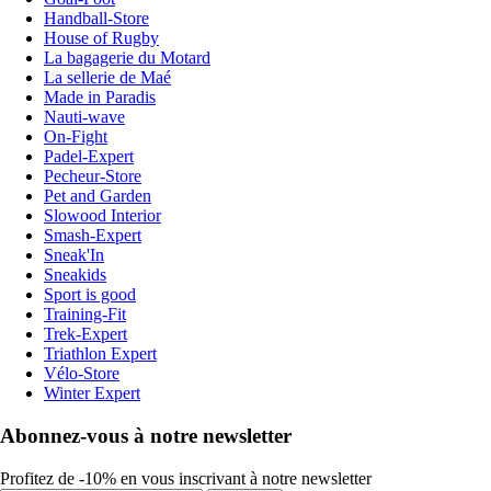
Handball-Store
House of Rugby
La bagagerie du Motard
La sellerie de Maé
Made in Paradis
Nauti-wave
On-Fight
Padel-Expert
Pecheur-Store
Pet and Garden
Slowood Interior
Smash-Expert
Sneak'In
Sneakids
Sport is good
Training-Fit
Trek-Expert
Triathlon Expert
Vélo-Store
Winter Expert
Abonnez-vous à notre newsletter
Profitez de -10% en vous inscrivant à notre newsletter