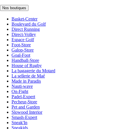
Nos boutiques
Basket-Center
Boulevard du Golf
Direct Running
Direct-Volley
Espace Golf
Foot-Store
Galop-Store
Goal-Foot
Handball-Store
House of Rugby
La bagagerie du Motard
La sellerie de Maé
Made in Paradis
Nauti-wave
On-Fight
Padel-Expert
Pecheur-Store
Pet and Garden
Slowood Interior
Smash-Expert
Sneak'In
Sneakids