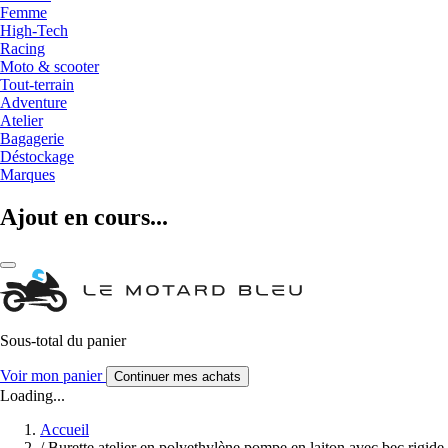
Femme
High-Tech
Racing
Moto & scooter
Tout-terrain
Adventure
Atelier
Bagagerie
Déstockage
Marques
Ajout en cours...
Sous-total du panier
Voir mon panier
Continuer mes achats
Loading...
Accueil
/
Burette atelier en polyethylène pompe en laiton avec bec rigide