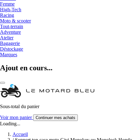
Femme
High-Tech
Racing
Moto & scooter
Tout-terrain
Adventure
Atelier
Bagagerie
Déstockage
Marques
Ajout en cours...
Sous-total du panier
Voir mon panier
Continuer mes achats
Loading...
Accueil
/
Support top case moto Givi Monokey ou Monolock Honda