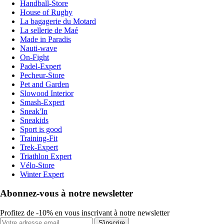
Handball-Store
House of Rugby
La bagagerie du Motard
La sellerie de Maé
Made in Paradis
Nauti-wave
On-Fight
Padel-Expert
Pecheur-Store
Pet and Garden
Slowood Interior
Smash-Expert
Sneak'In
Sneakids
Sport is good
Training-Fit
Trek-Expert
Triathlon Expert
Vélo-Store
Winter Expert
Abonnez-vous à notre newsletter
Profitez de -10% en vous inscrivant à notre newsletter
S'inscrire