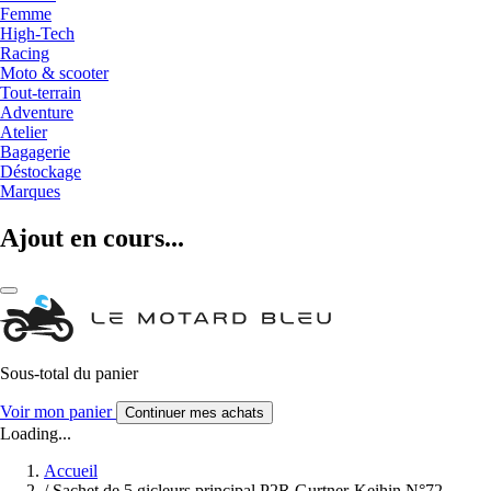
Femme
High-Tech
Racing
Moto & scooter
Tout-terrain
Adventure
Atelier
Bagagerie
Déstockage
Marques
Ajout en cours...
Sous-total du panier
Voir mon panier
Continuer mes achats
Loading...
Accueil
/
Sachet de 5 gicleurs principal P2R Gurtner-Keihin N°72