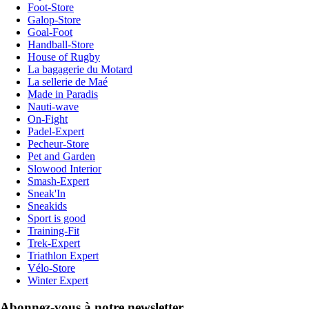
Foot-Store
Galop-Store
Goal-Foot
Handball-Store
House of Rugby
La bagagerie du Motard
La sellerie de Maé
Made in Paradis
Nauti-wave
On-Fight
Padel-Expert
Pecheur-Store
Pet and Garden
Slowood Interior
Smash-Expert
Sneak'In
Sneakids
Sport is good
Training-Fit
Trek-Expert
Triathlon Expert
Vélo-Store
Winter Expert
Abonnez-vous à notre newsletter