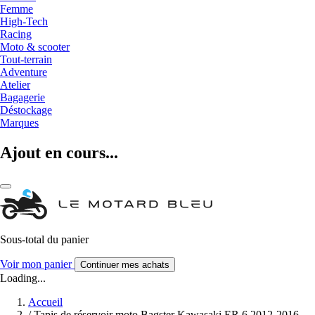
Femme
High-Tech
Racing
Moto & scooter
Tout-terrain
Adventure
Atelier
Bagagerie
Déstockage
Marques
Ajout en cours...
Sous-total du panier
Voir mon panier
Continuer mes achats
Loading...
Accueil
/
Tapis de réservoir moto Bagster Kawasaki ER 6 2012-2016