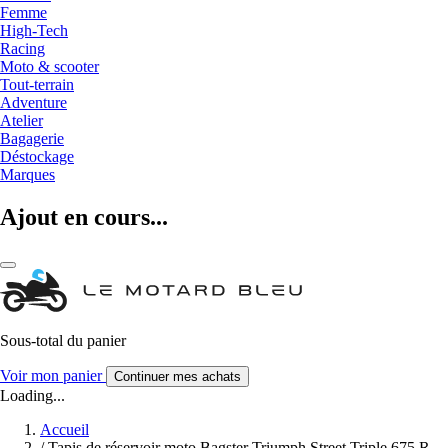
Femme
High-Tech
Racing
Moto & scooter
Tout-terrain
Adventure
Atelier
Bagagerie
Déstockage
Marques
Ajout en cours...
Sous-total du panier
Voir mon panier
Continuer mes achats
Loading...
Accueil
/
Tapis de réservoir moto Bagster Triumph Street Triple 675 R