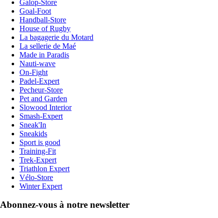
Galop-Store
Goal-Foot
Handball-Store
House of Rugby
La bagagerie du Motard
La sellerie de Maé
Made in Paradis
Nauti-wave
On-Fight
Padel-Expert
Pecheur-Store
Pet and Garden
Slowood Interior
Smash-Expert
Sneak'In
Sneakids
Sport is good
Training-Fit
Trek-Expert
Triathlon Expert
Vélo-Store
Winter Expert
Abonnez-vous à notre newsletter