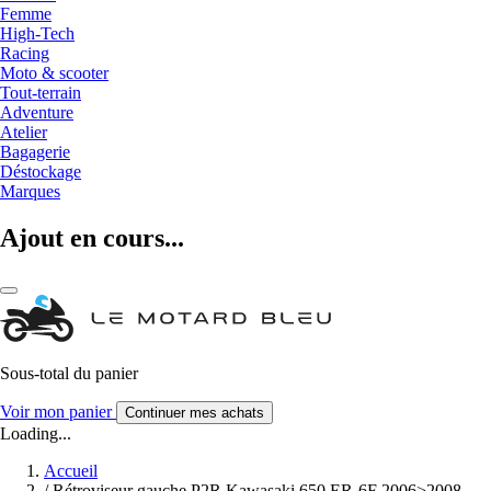
Femme
High-Tech
Racing
Moto & scooter
Tout-terrain
Adventure
Atelier
Bagagerie
Déstockage
Marques
Ajout en cours...
Sous-total du panier
Voir mon panier
Continuer mes achats
Loading...
Accueil
/
Rétroviseur gauche P2R Kawasaki 650 ER-6F 2006>2008