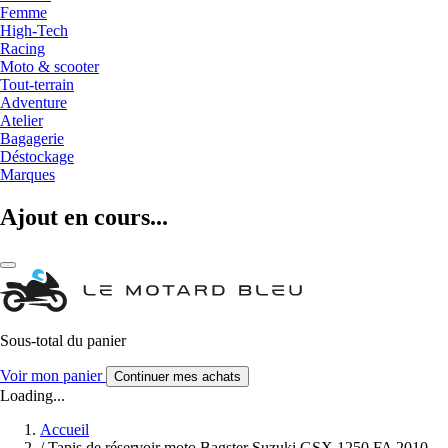
Femme
High-Tech
Racing
Moto & scooter
Tout-terrain
Adventure
Atelier
Bagagerie
Déstockage
Marques
Ajout en cours...
Sous-total du panier
Voir mon panier
Continuer mes achats
Loading...
Accueil
/
Tapis de réservoir moto Bagster Suzuki GSX 1250 FA 2010-