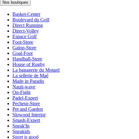
Nos boutiques
Basket-Center
Boulevard du Golf
Direct Running
Direct-Volley
Espace Golf
Foot-Store
Galop-Store
Goal-Foot
Handball-Store
House of Rugby
La bagagerie du Motard
La sellerie de Maé
Made in Paradis
Nauti-wave
On-Fight
Padel-Expert
Pecheur-Store
Pet and Garden
Slowood Interior
Smash-Expert
Sneak'In
Sneakids
Sport is good