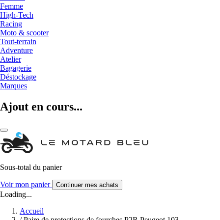
Femme
High-Tech
Racing
Moto & scooter
Tout-terrain
Adventure
Atelier
Bagagerie
Déstockage
Marques
Ajout en cours...
Sous-total du panier
Voir mon panier
Continuer mes achats
Loading...
Accueil
/
Paire de protections de fourches P2R Peugeot 103