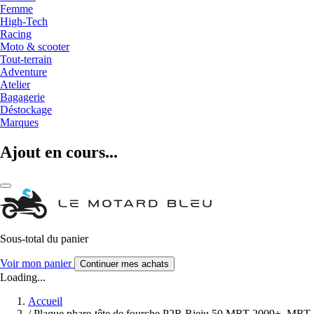
Femme
High-Tech
Racing
Moto & scooter
Tout-terrain
Adventure
Atelier
Bagagerie
Déstockage
Marques
Ajout en cours...
Sous-total du panier
Voir mon panier
Continuer mes achats
Loading...
Accueil
/
Plaque phare-tête de fourche P2R Rieju 50 MRT 2009+, MRT