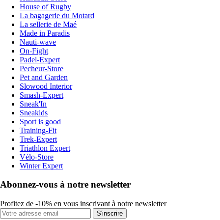
House of Rugby
La bagagerie du Motard
La sellerie de Maé
Made in Paradis
Nauti-wave
On-Fight
Padel-Expert
Pecheur-Store
Pet and Garden
Slowood Interior
Smash-Expert
Sneak'In
Sneakids
Sport is good
Training-Fit
Trek-Expert
Triathlon Expert
Vélo-Store
Winter Expert
Abonnez-vous à notre newsletter
Profitez de -10% en vous inscrivant à notre newsletter
S'inscrire