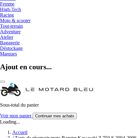
Femme
High-Tech
Racing
Moto & scooter
Tout-terrain
Adventure
Atelier
Bagagerie
Déstockage
Marques
Ajout en cours...
Sous-total du panier
Voir mon panier
Continuer mes achats
Loading...
Accueil
/
Tapis de réservoir moto Bagster Kawasaki Z 750 S 2004-2006