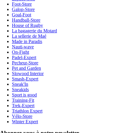
Foot-Store
Galop-Store
Goal-Foot
Handball-Store
House of Rugby
La bagagerie du Motard
La sellerie de Maé
Made in Paradis
Nauti-wave
On-Fight
Padel-Expert
Pecheur-Store
Pet and Garden
Slowood Interior
Smash-Expert
Sneak'In
Sneakids
Sport is good
Training-Fit
Trek-Expert
Triathlon Expert
Vélo-Store
Winter Expert
Abonnez-vous à notre newsletter