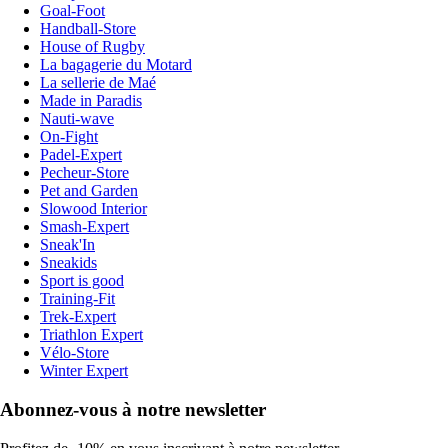
Goal-Foot
Handball-Store
House of Rugby
La bagagerie du Motard
La sellerie de Maé
Made in Paradis
Nauti-wave
On-Fight
Padel-Expert
Pecheur-Store
Pet and Garden
Slowood Interior
Smash-Expert
Sneak'In
Sneakids
Sport is good
Training-Fit
Trek-Expert
Triathlon Expert
Vélo-Store
Winter Expert
Abonnez-vous à notre newsletter