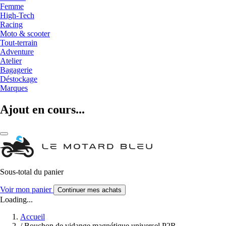
Femme
High-Tech
Racing
Moto & scooter
Tout-terrain
Adventure
Atelier
Bagagerie
Déstockage
Marques
Ajout en cours...
Sous-total du panier
Voir mon panier
Continuer mes achats
Loading...
Accueil
/
Bouchon de vidange magnétique universel P2R