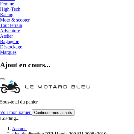
Femme
High-Tech
Racing
Moto & scooter
Tout-terrain
Adventure
Atelier
Bagagerie
Déstockage
Marques
Ajout en cours...
Sous-total du panier
Voir mon panier
Continuer mes achats
Loading...
Accueil
/
Jeu de direction P2R Honda 300 SH 2008>2010