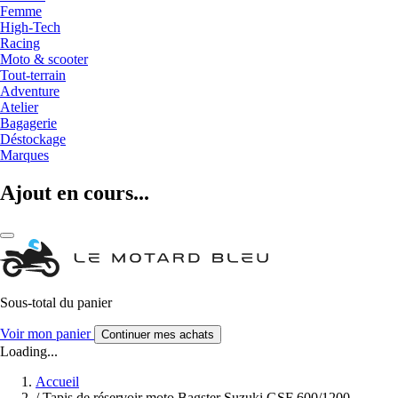
Femme
High-Tech
Racing
Moto & scooter
Tout-terrain
Adventure
Atelier
Bagagerie
Déstockage
Marques
Ajout en cours...
Sous-total du panier
Voir mon panier
Continuer mes achats
Loading...
Accueil
/
Tapis de réservoir moto Bagster Suzuki GSF 600/1200