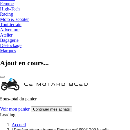
Femme
High-Tech
Racing
Moto & scooter
Tout-terrain
Adventure
Atelier
Bagagerie
Déstockage
Marques
Ajout en cours...
Sous-total du panier
Voir mon panier
Continuer mes achats
Loading...
Accueil
/
Protège-réservoir moto Bagster gsf 600/1200 bandit