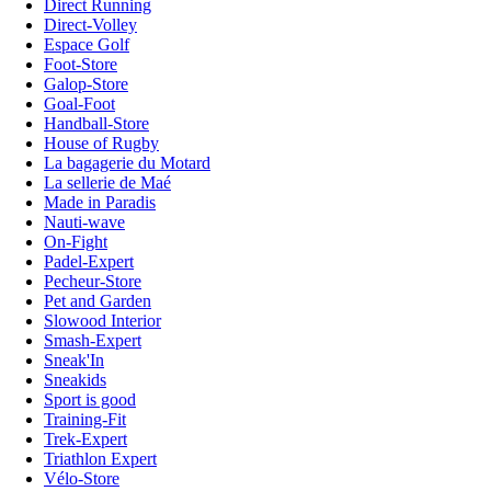
Direct Running
Direct-Volley
Espace Golf
Foot-Store
Galop-Store
Goal-Foot
Handball-Store
House of Rugby
La bagagerie du Motard
La sellerie de Maé
Made in Paradis
Nauti-wave
On-Fight
Padel-Expert
Pecheur-Store
Pet and Garden
Slowood Interior
Smash-Expert
Sneak'In
Sneakids
Sport is good
Training-Fit
Trek-Expert
Triathlon Expert
Vélo-Store