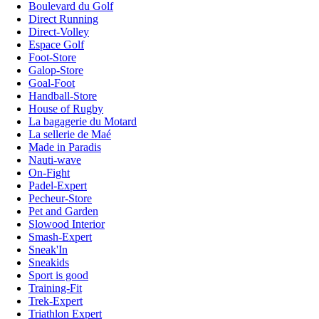
Boulevard du Golf
Direct Running
Direct-Volley
Espace Golf
Foot-Store
Galop-Store
Goal-Foot
Handball-Store
House of Rugby
La bagagerie du Motard
La sellerie de Maé
Made in Paradis
Nauti-wave
On-Fight
Padel-Expert
Pecheur-Store
Pet and Garden
Slowood Interior
Smash-Expert
Sneak'In
Sneakids
Sport is good
Training-Fit
Trek-Expert
Triathlon Expert