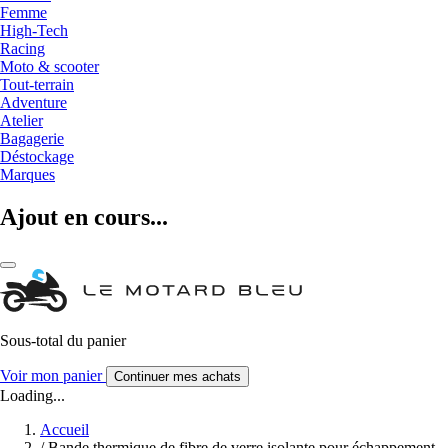
Femme
High-Tech
Racing
Moto & scooter
Tout-terrain
Adventure
Atelier
Bagagerie
Déstockage
Marques
Ajout en cours...
Sous-total du panier
Voir mon panier
Continuer mes achats
Loading...
Accueil
/
Bande thermique de fibre de verre isolante pour échappement