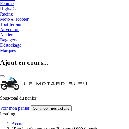
Femme
High-Tech
Racing
Moto & scooter
Tout-terrain
Adventure
Atelier
Bagagerie
Déstockage
Marques
Ajout en cours...
Sous-total du panier
Voir mon panier
Continuer mes achats
Loading...
Accueil
/
Protège-réservoir moto Bagster xj 900 diversion