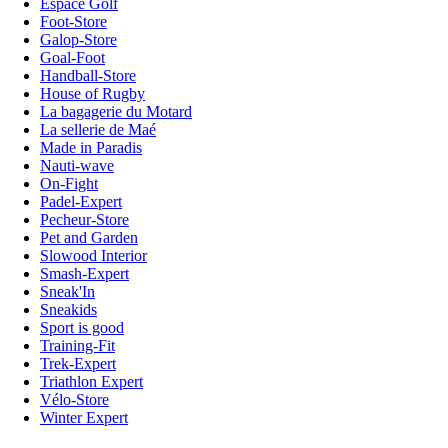
Espace Golf
Foot-Store
Galop-Store
Goal-Foot
Handball-Store
House of Rugby
La bagagerie du Motard
La sellerie de Maé
Made in Paradis
Nauti-wave
On-Fight
Padel-Expert
Pecheur-Store
Pet and Garden
Slowood Interior
Smash-Expert
Sneak'In
Sneakids
Sport is good
Training-Fit
Trek-Expert
Triathlon Expert
Vélo-Store
Winter Expert