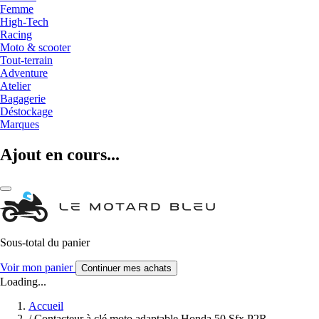
Femme
High-Tech
Racing
Moto & scooter
Tout-terrain
Adventure
Atelier
Bagagerie
Déstockage
Marques
Ajout en cours...
Sous-total du panier
Voir mon panier
Continuer mes achats
Loading...
Accueil
/
Contacteur à clé moto adaptable Honda 50 Sfx P2R