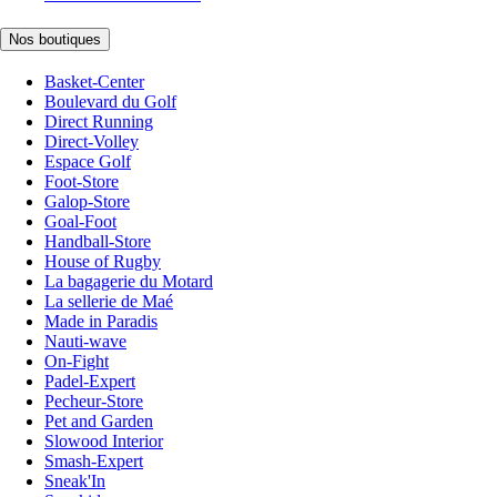
Nos boutiques
Basket-Center
Boulevard du Golf
Direct Running
Direct-Volley
Espace Golf
Foot-Store
Galop-Store
Goal-Foot
Handball-Store
House of Rugby
La bagagerie du Motard
La sellerie de Maé
Made in Paradis
Nauti-wave
On-Fight
Padel-Expert
Pecheur-Store
Pet and Garden
Slowood Interior
Smash-Expert
Sneak'In